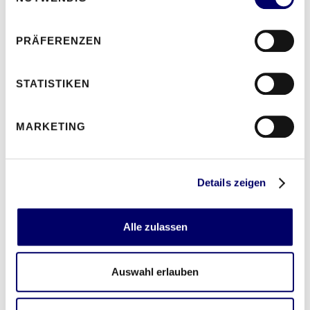
Herzlich willkommen bei Verkehrsservice
PRÄFERENZEN
Dominguez!
Deinem zuverlässigen Partner für
Schienenersatzverkehr, Linienverkehr sowie
STATISTIKEN
Shuttle- und Transferfahrten!
MARKETING
Miete jetzt deinen Bus
Details zeigen
Alle zulassen
Auswahl erlauben