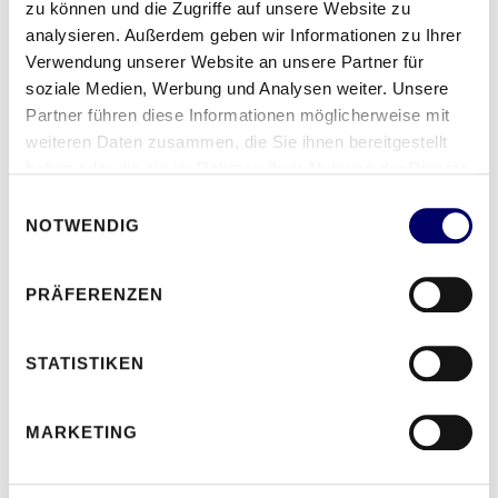
zu können und die Zugriffe auf unsere Website zu
täglichen Linienbetrieb bei.
analysieren. Außerdem geben wir Informationen zu Ihrer
Verwendung unserer Website an unsere Partner für
soziale Medien, Werbung und Analysen weiter. Unsere
Partner führen diese Informationen möglicherweise mit
weiteren Daten zusammen, die Sie ihnen bereitgestellt
Fahrgastservice im ALltag
haben oder die sie im Rahmen Ihrer Nutzung der Dienste
Du beantwortest Fragen, unterstützt Fahrgäste
gesammelt haben.
Einwilligungsauswahl
bei Bedarf und trittst freundlich, ruhig und
NOTWENDIG
serviceorientiert auf.
PRÄFERENZEN
STATISTIKEN
Sicherer Fahrgastwechsel an
Haltestellen
MARKETING
Du achtest auf einen geordneten Ein- und
Ausstieg, auf mobilitätseingeschränkte